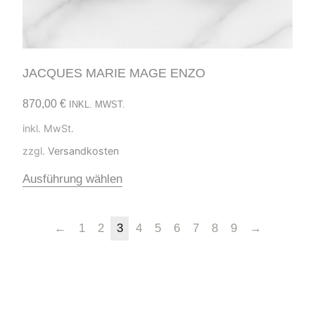
JACQUES MARIE MAGE ENZO
870,00
€
INKL. MWST.
inkl. MwSt.
zzgl.
Versandkosten
Ausführung wählen
←
1
2
3
4
5
6
7
8
9
→