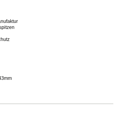
anufaktur
spitzen
chutz
43mm