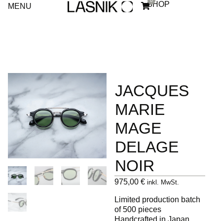
0
SHOP
MENU
JACQUES
MARIE
MAGE
DELAGE
NOIR
975,00
€
inkl. MwSt.
Limited production batch
of 500 pieces
Handcrafted in Japan